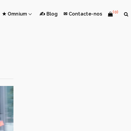
(0)
★ Omnium
✍ Blog
✉ Contacte-nos