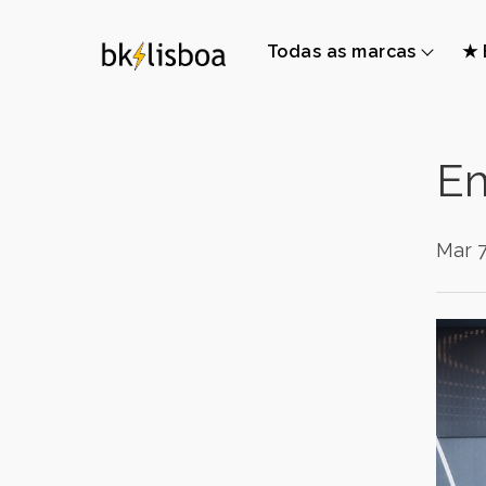
Todas as marcas
★ 
Em
Mar 7