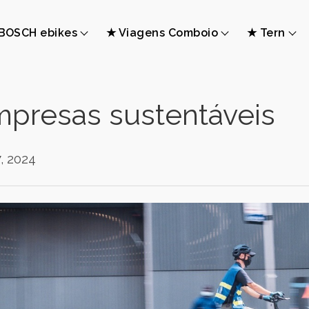
BOSCH ebikes
★ Viagens Comboio
★ Tern
presas sustentáveis
, 2024