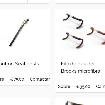
ulton Seat Posts
Fita de guiador
Brooks microfibra
re
€75.00
Contactar
Sobre
€35.00
Cont