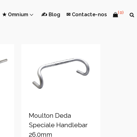
(0)
★ Omnium
✍ Blog
✉ Contacte-nos
Moulton Deda
Speciale Handlebar
26.0mm