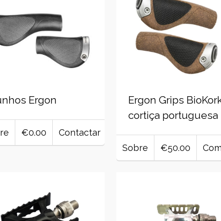
unhos Ergon
Ergon Grips BioKork
cortiça portuguesa
re
€0.00
Contactar
Sobre
€50.00
Com