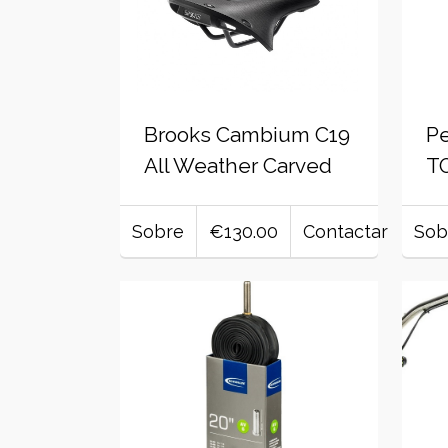
Brooks Cambium C19
Pe
All Weather Carved
T
Sobre
€130.00
Contactar
Sob