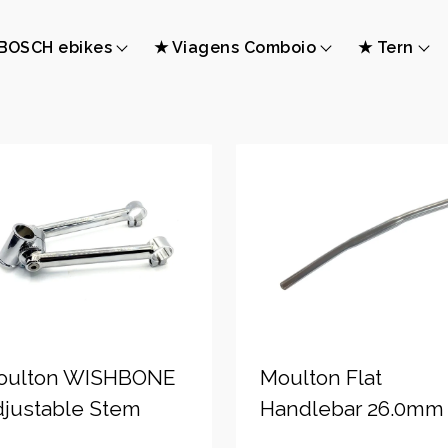
BOSCH ebikes
★ Viagens Comboio
★ Tern
oulton WISHBONE
Moulton Flat
justable Stem
Handlebar 26.0mm