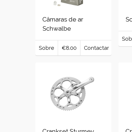
Câmaras de ar
S
Schwalbe
Sob
Sobre
€8.00
Contactar
Crankset Sturmey
Cr