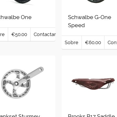
chwalbe One
Schwalbe G-One
Speed
re
€50.00
Contactar
Sobre
€60.00
Con
ankset Sturmey
Brooks B17 Saddle