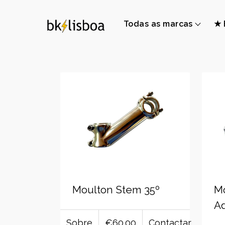
Todas as marcas
★ 
Moulton Stem 35º
M
Ad
Sobre
€60.00
Contactar