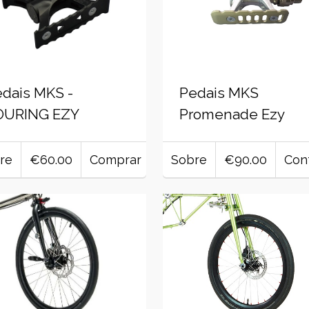
dais MKS -
Pedais MKS
OURING EZY
Promenade Ezy
re
€60.00
Comprar
Sobre
€90.00
Con