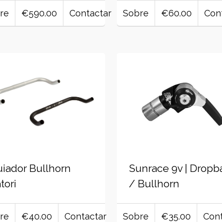
re
€590.00
Contactar
Sobre
€60.00
Con
iador Bullhorn
Sunrace 9v | Dropb
tori
/ Bullhorn
re
€40.00
Contactar
Sobre
€35.00
Cont