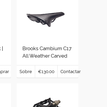
 |
Brooks Cambium C17
All Weather Carved
prar
Sobre
€130.00
Contactar