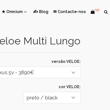
(0)
★ Omnium
✍ Blog
✉ Contacte-nos
eloe Multi Lungo
versão VELOE:
cor VELOE: