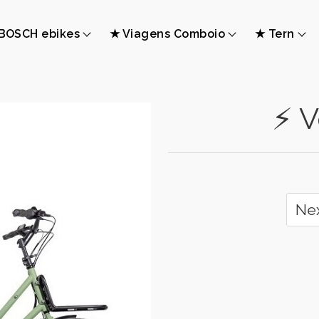
BOSCH ebikes
★ Viagens Comboio
★ Tern
⚡ V