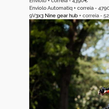
Enviolo + correia - 4390€
Enviolo Automatiq + correia - 47
9V
3x3 Nine gear hub
+ correia - 