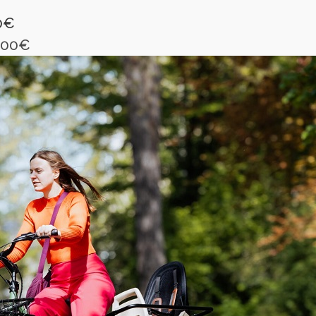
90€
5200€