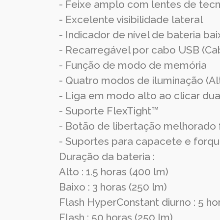
- Feixe amplo com lentes de te
- Excelente visibilidade lateral
- Indicador de nível de bateria b
- Recarregável por cabo USB (Ca
- Função de modo de memória
- Quatro modos de iluminação (Al
- Liga em modo alto ao clicar du
- Suporte FlexTight™
- Botão de libertação melhorado 
- Suportes para capacete e forq
Duração da bateria :
Alto : 1.5 horas (400 lm)
Baixo : 3 horas (250 lm)
Flash HyperConstant diurno : 5 ho
Flash : 50 horas (250 lm)