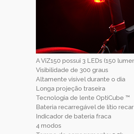
A ViZ150 possui 3 LEDs (150 lume
Visibilidade de 300 graus
Altamente visível durante o dia
Longa projeção traseira
Tecnologia de lente OptiCube ™
Bateria recarregável de lítio rec
Indicador de bateria fraca
4 modos