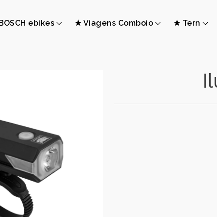
BOSCH ebikes
★ Viagens Comboio
★ Tern
I