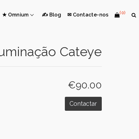
(0)
★ Omnium
✍ Blog
✉ Contacte-nos
luminação Cateye
€90.00
Contactar