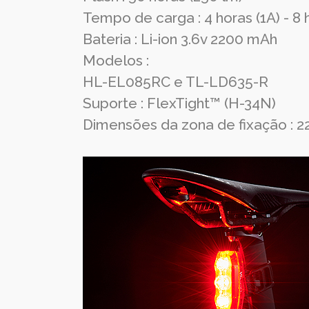
Tempo de carga : 4 horas (1A) - 8 
Bateria : Li-ion 3.6v 2200 mAh
Modelos :
HL-EL085RC e TL-LD635-R
Suporte : FlexTight™ (H-34N)
Dimensões da zona de fixação : 