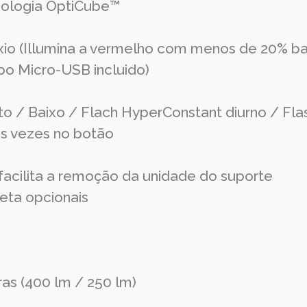
cnologia OptiCube™
aixio (Illumina a vermelho com menos de 20% ba
bo Micro-USB incluido)
to / Baixo / Flach HyperConstant diurno / Fla
as vezes no botão
facilita a remoção da unidade do suporte
ueta opcionais
ras (400 lm / 250 lm)