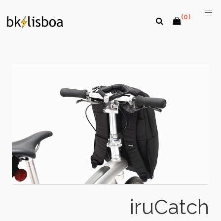
(0)
iruCatch